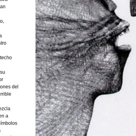
nan
o,
a
tro
 techo
 su
or
jones del
rrible
ezcla
en a
 símbolos
s