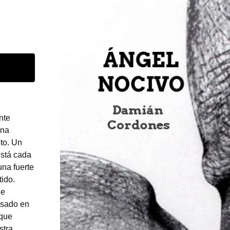
nte
una
to. Un
está cada
una fuerte
tido.
le
asado en
 que
stra