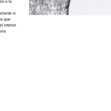
vos a la
amente si
os que
l interior
una